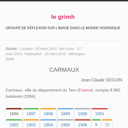
le grimh
GROUPE DE RÉFLEXION SUR L'IMAGE DANS LE MONDE HISPANIQUE
Détails
Création :
25 mars 2015
Mis à jour :
17
mars 2023
Publication :
25 mars 2015
Affichages :
9648
CARMAUX
Jean-Claude SEGUIN
Carmaux, ville du département du Tarn (
France
), compte 8.960
habitants (1894).
1896
1897
1898
1899
1900
1901
1902
1903
1904
1905
1906
$
🙂