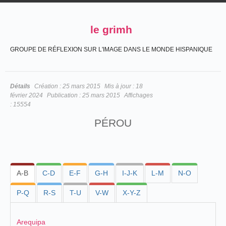
le grimh
GROUPE DE RÉFLEXION SUR L'IMAGE DANS LE MONDE HISPANIQUE
Détails
Création :
25 mars 2015
Mis à jour :
18
février 2024
Publication :
25 mars 2015
Affichages
:
15554
PÉROU
A-B
C-D
E-F
G-H
I-J-K
L-M
N-O
P-Q
R-S
T-U
V-W
X-Y-Z
Arequipa