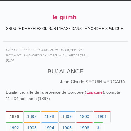
le grimh
GROUPE DE RÉFLEXION SUR L'IMAGE DANS LE MONDE HISPANIQUE
Détails
Création :
25 mars 2015
Mis à jour :
25
avril 2024
Publication :
25 mars 2015
Affichages :
9174
BUJALANCE
Jean-Claude SEGUIN VERGARA
Bujalance, ville de la province de Cordoue (
Espagne
), compte
11.234 habitants (1897).
1896
1897
1898
1899
1900
1901
1902
1903
1904
1905
1906
$