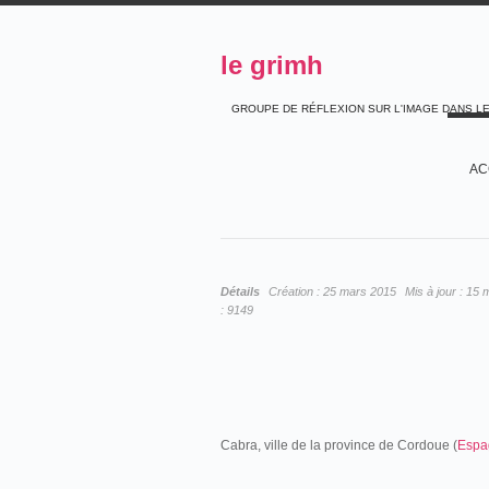
le grimh
GROUPE DE RÉFLEXION SUR L'IMAGE DANS L
AC
Détails
Création :
25 mars 2015
Mis à jour :
15 
:
9149
Cabra, ville de la province de Cordoue (
Espa