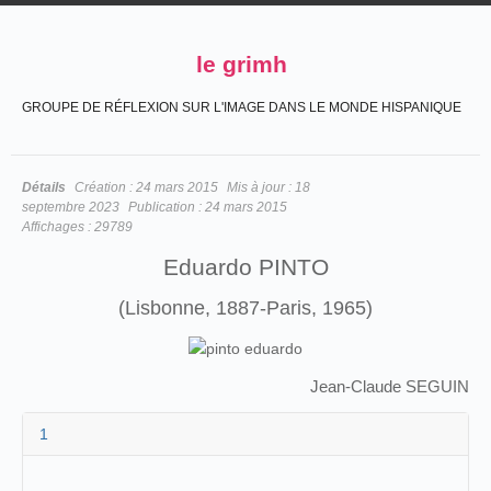
le grimh
GROUPE DE RÉFLEXION SUR L'IMAGE DANS LE MONDE HISPANIQUE
Détails
Création :
24 mars 2015
Mis à jour :
18
septembre 2023
Publication :
24 mars 2015
Affichages :
29789
Eduardo PINTO
(Lisbonne, 1887-Paris, 1965)
Jean-Claude SEGUIN
1