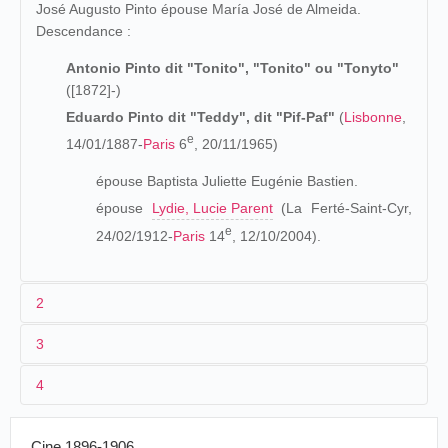
José Augusto Pinto épouse María José de Almeida.
Descendance :
Antonio Pinto dit "Tonito", "Tonito" ou "Tonyto"
([1872]-)
Eduardo Pinto dit "Teddy", dit "Pif-Paf"
(
Lisbonne
,
e
14/01/1887-
Paris
6
, 20/11/1965)
épouse Baptista Juliette Eugénie Bastien.
épouse
Lydie, Lucie Parent
(La Ferté-Saint-Cyr,
e
24/02/1912-
Paris
14
, 12/10/2004).
2
3
Fils d'une famille de forains portugais, Antonio Pinto quitte
4
ses parents pour devenir artiste de cirque:
L'établissement de la filmographie d'Eduardo Pinto
rencontre certains écueils. Le premier, ce sont les propres
Mr. EDDY.- Mon frère aîné était dans le
Cine 1896-1906