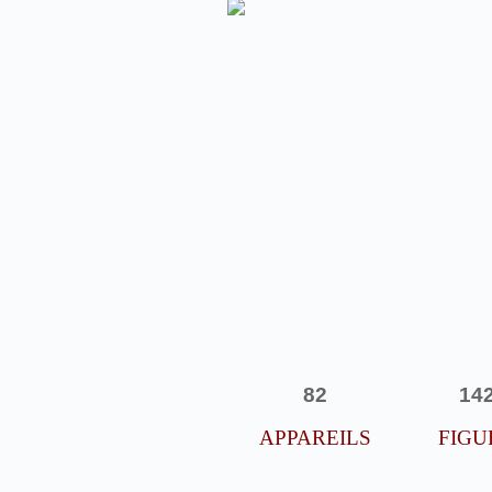
82
14
APPAREILS
FIGU